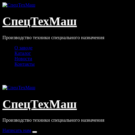
Перейти
к
содержимому
СпецТехМаш
Производство техники специального назначения
О заводе
Каталог
Новости
Контакты
info@stmzavod.ru
СпецТехМаш
Производство техники специального назначения
Написать нам