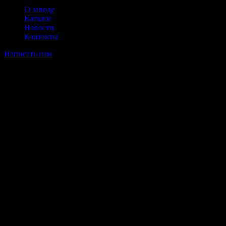
О заводе
Каталог
Новости
Контакты
Написать нам
Великие перемены уже на
горизонте
Назревает что-то грандиозное! Наш магазин
находится в разработке и скоро откроется!