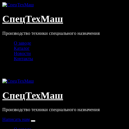
Перейти
к
содержимому
СпецТехМаш
Производство техники специального назначения
О заводе
Каталог
Новости
Контакты
info@stmzavod.ru
СпецТехМаш
Производство техники специального назначения
Написать нам